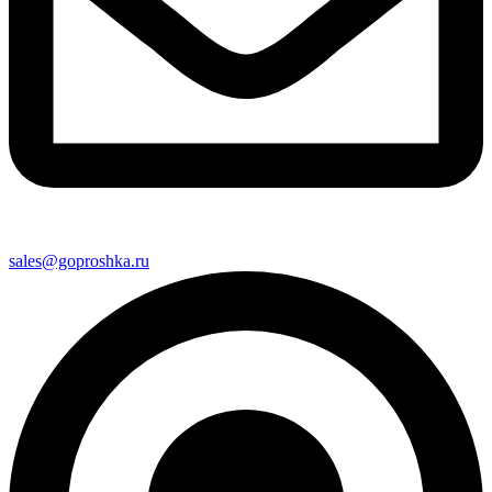
sales@goproshka.ru