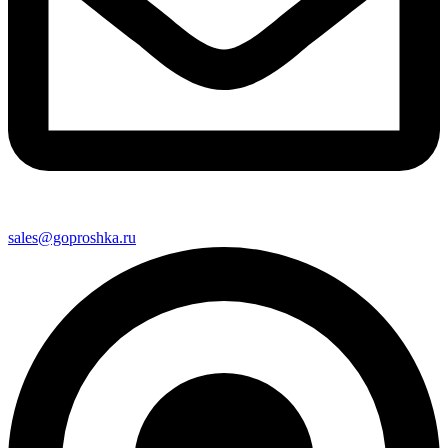
sales@goproshka.ru