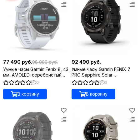
77 490 руб.
92 490 руб.
98 000 руб.
Умные часы Garmin Fenix 8, 43
Умные часы Garmin FENIX 7
мм, AMOLED, серебристый
PRO Sapphire Solar
корпус, белый ремешок
титановый угольно-серый
0
0
DLC с черным ремешком
В корзину
В корзину