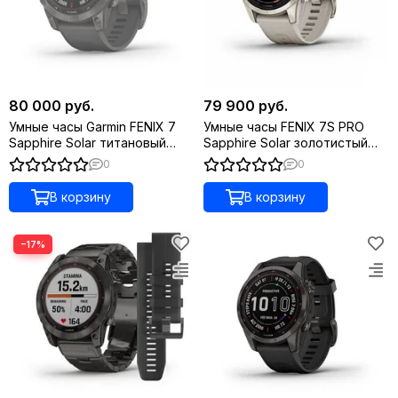
80 000 руб.
79 900 руб.
Умные часы Garmin FENIX 7
Умные часы FENIX 7S PRO
Sapphire Solar титановый
Sapphire Solar золотистый
черный DLC с черным
корпус со светло-песочным
0
0
ремешком
ремешком
В корзину
В корзину
−17%