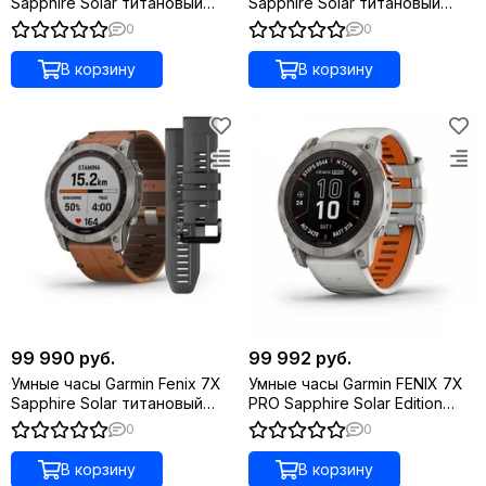
Sapphire Solar титановый
Sapphire Solar титановый
кремово-золотой с светло-
угольно-серый DLC с
0
0
песочным силиконовым
силиконовым ремешком
ремешком
В корзину
В корзину
99 990 руб.
99 992 руб.
Умные часы Garmin Fenix 7X
Умные часы Garmin FENIX 7X
Sapphire Solar титановый
PRO Sapphire Solar Edition
черный с коричневым
Титановый корпус с
0
0
кожаным ремешком
дымчато-серым оранжевым
ремешком
В корзину
В корзину