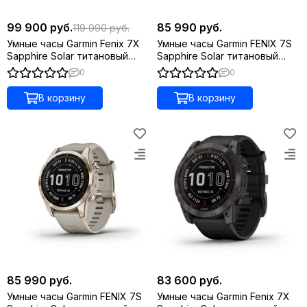
99 900 руб.
85 990 руб.
119 990 руб.
Умные часы Garmin Fenix 7X
Умные часы Garmin FENIX 7S
Sapphire Solar титановый
Sapphire Solar титановый
угольно-серый DLC с
угольно-серый DLC с
0
0
угольно-серым титановым
силиконовым ремешком
DLC браслетом
В корзину
В корзину
85 990 руб.
83 600 руб.
Умные часы Garmin FENIX 7S
Умные часы Garmin Fenix 7X