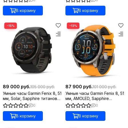
Titanium with Black/Pebble
Black/Pebble Gray Silicone
Gray Silicone Band
Band
В корзину
В корзину
−15%
−13%
89 000 руб.
87 900 руб.
105 000 руб.
101 000 руб.
Умные часы Garmin Fenix 8, 51
Умные часы Garmin Fenix 8, 51
мм, Solar, Sapphire титановый
мм, AMOLED, Sapphire
угольно-серый с DLC-
Titanium светло-серый,
0
0
покрытием и черным
оранжевый силиконовый
ремешком
ремешок
В корзину
В корзину