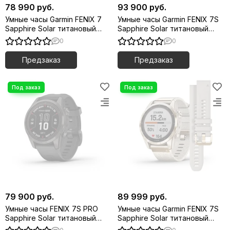
78 990 руб.
93 900 руб.
Умные часы Garmin FENIX 7
Умные часы Garmin FENIX 7S
Sapphire Solar титановый
Sapphire Solar титановый
серый DLC с черным
цвета розовое золото с
0
0
ремешком
песчаным кожаным
ремешком
Предзаказ
Предзаказ
79 900 руб.
89 999 руб.
Умные часы FENIX 7S PRO
Умные часы Garmin FENIX 7S
Sapphire Solar титановый
Sapphire Solar титановый
угольно-серый DLC с
кремовый с нейлоновым