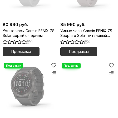
80 990 руб.
85 990 руб.
Умные часы Garmin FENIX 7S
Умные часы Garmin FENIX 7S
Solar серый с черным
Sapphire Solar титановый
силиконовым ремешком
темно-бронзовый с
0
0
сланцево-серым
силиконовым ремешком
Предзаказ
Предзаказ