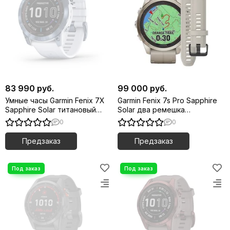
83 990 руб.
99 000 руб.
Умные часы Garmin Fenix 7X
Garmin Fenix 7s Pro Sapphire
Sapphire Solar титановый
Solar два ремешка
синий минерал DLC с белым
Золотистый корпус с
0
0
ремешком
кожаным ремешком
Предзаказ
Предзаказ