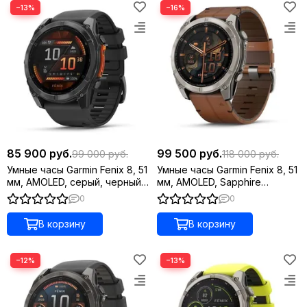
−13%
−16%
85 900 руб.
99 500 руб.
99 000 руб.
118 000 руб.
Умные часы Garmin Fenix 8, 51
Умные часы Garmin Fenix 8, 51
мм, AMOLED, серый, черный
мм, AMOLED, Sapphire
силиконовый ремешок
Titanium, каштановый
0
0
кожаный ремешок
В корзину
В корзину
−12%
−13%