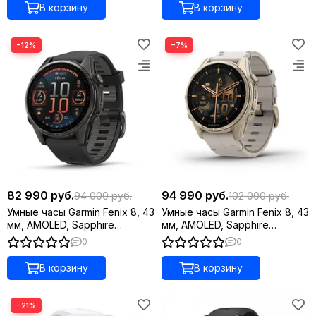
В корзину
В корзину
−12%
−7%
82 990 руб.
94 990 руб.
94 000 руб.
102 000 руб.
Умные часы Garmin Fenix 8, 43
Умные часы Garmin Fenix 8, 43
мм, AMOLED, Sapphire
мм, AMOLED, Sapphire
угольно-черный DLC,
золотистый, серый кожаный
0
0
пепельно-серый ремешок
ремешок
В корзину
В корзину
−21%