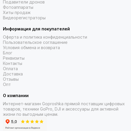
встроенный фонарик с регулировкой яркости удобен для
Подавители дронов
освещения в темное время суток;
Фотоаппараты
Хиты продаж
для начинающих спортсменов предоставляются
Видеорегистраторы
ежедневные рекомендации по тренировкам с учетом
персональных физических особенностей;
Информация для покупателей
постоянная поддержка ГЛОНАСС, GPS, Galileo позволяет
Оферта и политика конфиденциальности
определить точное местоположение пользователя;
Пользовательское соглашение
наличие барометров, высотомера и трехосевого
Условия обмена и возврата
электронного компаса дает возможность
Блог
придерживаться выбранного направления при потере
Реквизиты
связи со спутниками;
Контакты
Оплата
автоматическая настройка точного времени при смене
Доставка
часовых поясов.
Отзывы
Опт
О компании
Интернет-магазин Goproshka прямой поставщик цифровых
товаров, техники GoPro, DJI и аксессуары для активной
жизни по выгодным ценам.