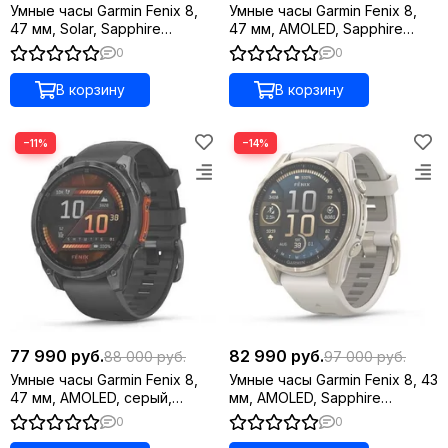
Умные часы Garmin Fenix 8,
Умные часы Garmin Fenix 8,
47 мм, Solar, Sapphire
47 мм, AMOLED, Sapphire
титановый серый с желтым
Titanium светло-серый,
0
0
ремешком
оранжевый силиконовый
ремешок
В корзину
В корзину
−11%
−14%
77 990 руб.
82 990 руб.
88 000 руб.
97 000 руб.
Умные часы Garmin Fenix 8,
Умные часы Garmin Fenix 8, 43
47 мм, AMOLED, серый,
мм, AMOLED, Sapphire
черный силиконовый
золотистый корпус,
0
0
ремешок
дымчато-серый ремешок