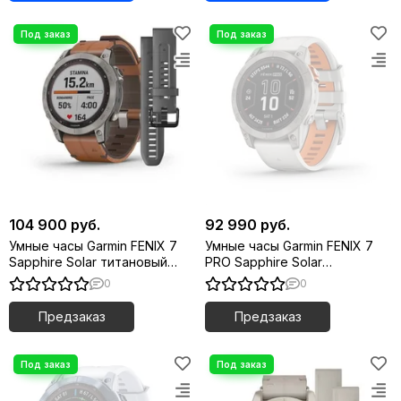
104 900 руб.
92 990 руб.
Умные часы Garmin FENIX 7
Умные часы Garmin FENIX 7
Sapphire Solar титановый
PRO Sapphire Solar
серый с коричневым
титановый серый с серо-
0
0
кожаным ремешком
оранжевым ремешком
Предзаказ
Предзаказ