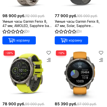
98 900 руб.
77 900 руб.
112 000 руб.
105 000 руб.
Умные часы Garmin Fenix 8,
Умные часы Garmin Fenix 8,
47 мм, AMOLED, Sapphire bare
47 мм, Solar, Sapphire
Titanium, светло-серый,
титановый угольно-серый
0
0
титановый ремешок
DLC с черным ремешком
В корзину
В корзину
−20%
−12%
78 900 руб.
85 390 руб.
99 000 руб.
97 000 руб.