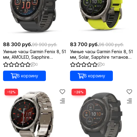
88 300 руб.
83 700 руб.
99 900 руб.
96 000 руб.
Умные часы Garmin Fenix 8, 51
Умные часы Garmin Fenix 8, 51
мм, AMOLED, Sapphire
мм, Solar, Sapphire титановый
угольно-серый DLC,
серый с желтым ремешком
0
0
пепельно-черный
силиконовый ремешок
В корзину
В корзину
−12%
−26%