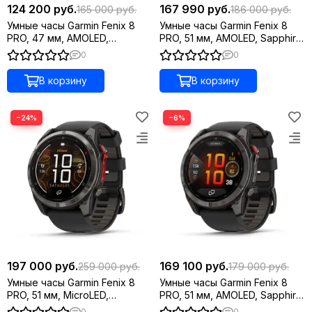
124 200 руб.
167 990 руб.
165 000 руб.
186 000 руб.
Умные часы Garmin Fenix 8
Умные часы Garmin Fenix 8
PRO, 47 мм, AMOLED,
PRO, 51 мм, AMOLED, Sapphire,
Sapphire, Carbon Gray DLC
Titanium with Graphite/Black
0
0
Titanium with Black/Pebble
Silicone Band
Gray Silicone Band
В корзину
В корзину
−24%
−6%
197 000 руб.
169 100 руб.
259 000 руб.
179 000 руб.
Умные часы Garmin Fenix 8
Умные часы Garmin Fenix 8
PRO, 51 мм, MicroLED,
PRO, 51 мм, AMOLED, Sapphire,
Sapphire, Carbon Gray DLC
Carbon Gray DLC Titanium with
0
0