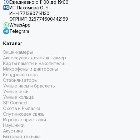
Ежедневно
с 11:00 до 19:00
трансрефлективный экран обеспечивает четкое
ИП Пахомова О. Б.,
изображение при любом освещении;
ИНН 771390714130,
модель относится к классу водонепроницаемости 10
ОГРНИП 325774600442169
атм, что позволяет заниматься водными видами спорта;
WhatsApp
Telegram
встроенный алгоритм Firstbeat Analytics дает
возможность осуществлять мониторинг частоты пульса,
Каталог
отслеживать качество сна и уровень кислорода в крови
пользователя;
Экшн-камеры
Аксессуары для экшн-камер
при критических показателях состояния организма
Карты памяти и накопители
создается автоматическое уведомление о
Микрофоны и диктофоны
необходимости снизить уровень стресса;
Квадрокоптеры
с помощью функции Garmin Pay осуществляется
Стабилизаторы
бесконтактный платеж непосредственно с помощью
Умные часы и браслеты
Умные очки
девайса, при этом происходит автоматическая
Умные кольца
блокировка данной опции при снятии часов с запястья;
SP Connect
настройка моментальных уведомлений о получении
Охота и Рыбалка
входящих звонков, сообщений, напоминаний о событиях
Спутниковая связь
в календаре;
Игровые приставки
Наушники
при возникновении внештатной ситуации пользователь
Акустика
может воспользоваться SOS-оповещением;
Бытовая техника