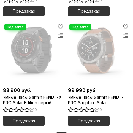
0
0
силиконовым ремешком
ремешком
Предзаказ
Предзаказ
83 900 руб.
99 990 руб.
Умные часы Garmin FENIX 7X
Умные часы Garmin FENIX 7
PRO Solar Edition серый
PRO Sapphire Solar
корпус c черным ремешком
титановый серый с
0
0
коричневым кожаным
ремешком
Предзаказ
Предзаказ