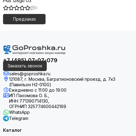
Plus 128gb U3
0
Предзаказ
+7 (495) 07-07-079
Заказать звонок
sales@goproshka.ru
121087, г. Москва, Багратионовский проезд, д. 7к3
(Павильон H2-010G)
Ежедневно
с 11:00 до 19:00
ИП Пахомова О. Б.,
ИНН 771390714130,
ОГРНИП 325774600442169
WhatsApp
Telegram
Каталог