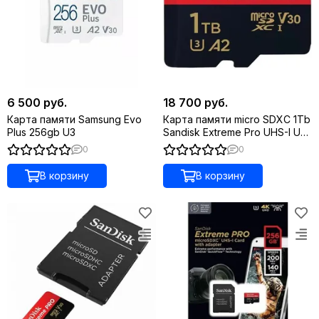
6 500 руб.
18 700 руб.
Карта памяти Samsung Evo
Карта памяти micro SDXC 1Tb
Plus 256gb U3
Sandisk Extreme Pro UHS-I U3
V30 A2 + ADP (200/140 MB/s)
0
0
В корзину
В корзину