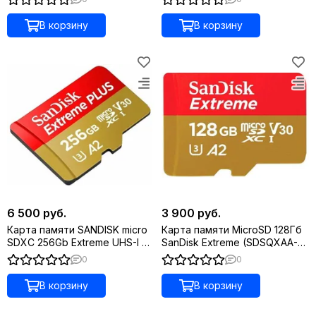
190MB/s SDSQXAV-512G-
GN6MN
В корзину
В корзину
6 500 руб.
3 900 руб.
Карта памяти SANDISK micro
Карта памяти MicroSD 128Гб
SDXC 256Gb Extreme UHS-I U3
SanDisk Extreme (SDSQXAA-
V30 A2 (190/130 MB/s)
128G-GN6MN)
0
0
В корзину
В корзину