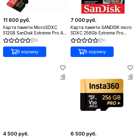
11 600 руб.
7 000 руб.
Карта памяти MicroSDXC
Карта памяти SANDISK micro
512GB SanDisk Extreme Pro A2
SDXC 256Gb Extreme Pro
V30 UHS-I U3
UHS-I U3 V30 A2 + ADP
0
0
(200/140 MB/s)
В корзину
В корзину
4 500 руб.
6 500 руб.