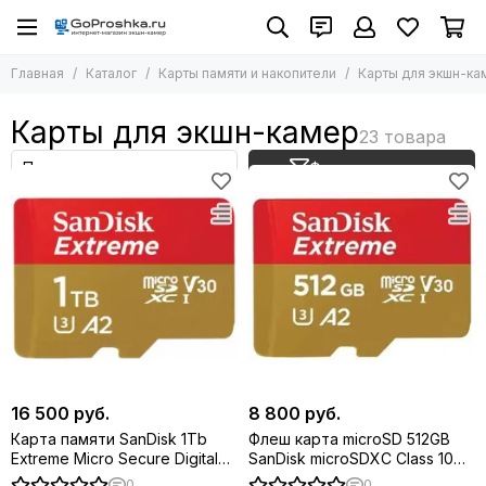
Карты памяти и накопители
Главная
Каталог
Карты памяти и накопители
Карты для экшн-ка
Все товары
Карты для экшн-камер
Карты для экшн-камер
Карты для фотоаппаратов
Внешние жесткие диски SSD
Фильтр товаров
16 500 руб.
8 800 руб.
Карта памяти SanDisk 1Tb
Флеш карта microSD 512GB
Extreme Micro Secure Digital
SanDisk microSDXC Class 10
XC Class 10 UHS-I
UHS-I A2 C10 V30 U3 Extreme
0
0