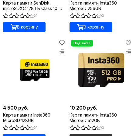
Карта памяти SanDisk
Карта памяти Insta360
microSDXC 128 ГБ Class 10,
MicroSD 256GB
V30, A2, UHS-I U3, адаптер на
0
0
SD
В корзину
В корзину
4 500 руб.
10 200 руб.
Карта памяти Insta360
Карта памяти Insta360
MicroSD 128GB
MicroSD 512GB
0
0