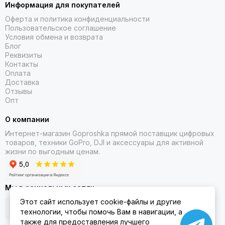
Информация для покупателей
Владельцы Insta360, стремящиеся к профессиональной
Оферта и политика конфиденциальности
Пользовательское соглашение
стабилизации
Условия обмена и возврата
Блог
Почему выбирают нас:
Реквизиты
Контакты
Мы предлагаем оригинальные стабилизаторы Insta360 и
Оплата
совместимые аксессуары, протестированные в реальных
Доставка
условиях. Все товары в наличии, с быстрой доставкой и
Отзывы
гарантией качества. При необходимости — консультируем
Опт
по выбору модели под ваш сценарий съёмки.
О компании
Интернет-магазин Goproshka прямой поставщик цифровых
товаров, техники GoPro, DJI и аксессуары для активной
жизни по выгодным ценам.
Мы в социальных сетях
Этот сайт использует cookie-файлы и другие
технологии, чтобы помочь Вам в навигации, а
также для предоставления лучшего