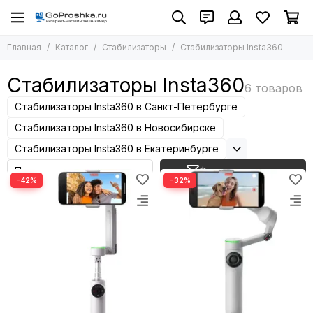
Стабилизаторы
Главная
Каталог
Стабилизаторы
Стабилизаторы Insta360
Все товары
Стабилизаторы Insta360
Стабилизаторы Insta360
Стабилизаторы DJI Ronin RS 5
Стабилизаторы Insta360 в Санкт-Петербурге
Стабилизаторы DJI Ronin RS 4
Стабилизаторы DJI Ronin RS 3
Стабилизаторы Insta360 в Новосибирске
Стабилизаторы DJI Osmo Mobile
Стабилизаторы Insta360 в Екатеринбурге
Фильтр товаров
−42%
−32%