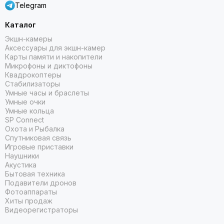
и TikTok
Telegram
Зарядные станции, кабели, кейсы и аксессуары для
Каталог
хранения
Экшн-камеры
Аксессуары для экшн-камер
Преимущества:
Карты памяти и накопители
Микрофоны и диктофоны
Полная совместимость с Insta360 и смартфонами (iPhone,
Квадрокоптеры
Android)
Стабилизаторы
Умные часы и браслеты
Стабилизация FlowState, Deep Track, Horizon Lock
Умные очки
Умные кольца
SP Connect
Управление жестами, голосом, через приложение
Охота и Рыбалка
Insta360
Спутниковая связь
Игровые приставки
Компактность, лёгкость и автономность для мобильной
Наушники
съёмки
Акустика
Бытовая техника
Для кого подходит:
Подавители дронов
Фотоаппараты
Хиты продаж
Видеографы, блогеры, TikTok и YouTube-креаторы
Видеорегистраторы
Путешественники, спортсмены, контент-мейкеры