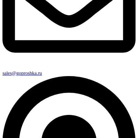
sales@goproshka.ru