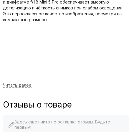
и диафрагме f/1.8 Mini 5 Pro обеспечивает высокую
детализацию и чёткость снимков при слабом освещении.
Это первоклассное качество изображения, несмотря на
компактные размеры.
Больше возможностей с Mini
Отзывы о товаре
Mini 5 Pro отличается сверхлёгкой складной конструкцией,
которая легко помещается в рюкзак. Он сертифицирован
[1]
по CO2
, что позволяет без проблем летать в пределах
Здесь еще никто не оставлял отзывы. Будьте
стран ЕС.
первым!