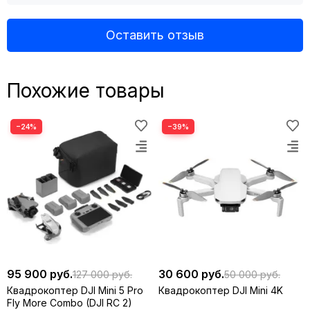
Оставить отзыв
Похожие товары
−24%
−39%
95 900 руб.
30 600 руб.
127 000 руб.
50 000 руб.
Квадрокоптер DJI Mini 5 Pro
Квадрокоптер DJI Mini 4K
[2]
Улучшенный ActiveTrack 360°
Fly More Combo (DJI RC 2)