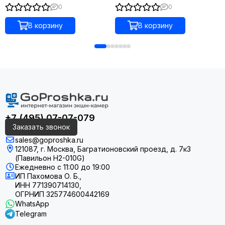
0
0
Mini 5 Pro распознаёт спортивные сцены и автоматически
выбирает режим «Велоспорт» или стандартный режим для
В корзину
В корзину
оптимальной композиции кадра. Улучшенное отслеживание
обеспечивает баланс между скоростью, маневренностью
и безопасностью.
+7 (495) 07-07-079
Заказать звонок
sales@goproshka.ru
121087, г. Москва, Багратионовский проезд, д. 7к3
(Павильон H2-010G)
Ежедневно
с 11:00 до 19:00
ИП Пахомова О. Б.,
ИНН 771390714130,
ОГРНИП 325774600442169
WhatsApp
Telegram