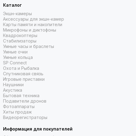
Каталог
Экшн-камеры
Вращение подвеса на 225° для динамичных
Аксессуары для экшн-камер
движений камеры
Карты памяти и накопители
Микрофоны и диктофоны
Благодаря вращению на 225° Mini 5 Pro позволяет снимать
Квадрокоптеры
динамичные кадры с новых ракурсов. Функции QuickShot
Стабилизаторы
Rotate, Time-Lapse, Spotlight и Waypoint легко превращают
Умные часы и браслеты
Умные очки
идеи в кинематографичные кадры.
Умные кольца
SP Connect
Охота и Рыбалка
Спутниковая связь
Игровые приставки
Наушники
Акустика
Бытовая техника
Подавители дронов
Фотоаппараты
Хиты продаж
Видеорегистраторы
Информация для покупателей
Всенаправленное обнаружение препятствий
[3]