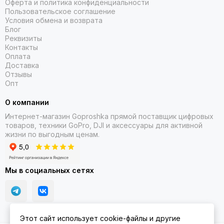
ночью
Оферта и политика конфиденциальности
Пользовательское соглашение
Условия обмена и возврата
Он оснащен направленным вперед LiDAR и несколькими
Блог
датчиками изображения для всенаправленного
Реквизиты
обнаружения препятствий, даже ночью.
Контакты
Оплата
Доставка
Отзывы
Опт
О компании
Интернет-магазин Goproshka прямой поставщик цифровых
товаров, техники GoPro, DJI и аксессуары для активной
жизни по выгодным ценам.
Мы в социальных сетях
Этот сайт использует cookie-файлы и другие