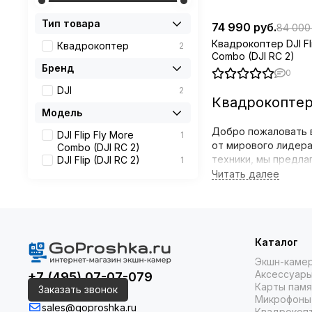
Тип товара
74 990 руб.
84 000
Квадрокоптер DJI Fl
Квадрокоптер
2
Combo (DJI RC 2)
Бренд
0
DJI
2
Квадрокоптер
Модель
Добро пожаловать в
DJI Flip Fly More
1
от мирового лидера
Combo (DJI RC 2)
техники, мы предла
DJI Flip (DJI RC 2)
1
Ассортимент мод
В нашем каталоге в
предлагаем как ста
Каталог
Квадрокоптер DJI
Экшн-каме
Отличный выбор 
Аксессуары
+7 (495) 07-07-079
Карты памя
Заказать звонок
Квадрокоптер DJI
Микрофоны
дополнительные 
sales@goproshka.ru
Квадрокоп