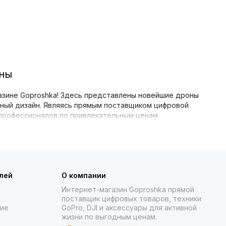
ены
газине Goproshka! Здесь представлены новейшие дроны
тный дизайн. Являясь прямым поставщиком цифровой
 профессионалов по привлекательным ценам.
е позволят вам сразу приступить к полетам. Мы
чет получить максимум возможностей:
лей
О компании
овременный пульт управления DJI RC 2 с экраном.
Интернет-магазин Goproshka прямой
т сбалансированное решение.
поставщик цифровых товаров, техники
ние
GoPro, DJI и аксессуары для активной
 для самых требовательных пилотов. Включает
жизни по выгодным ценам.
о еще более комфортным и безопасным.