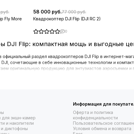
58 000 руб.
 руб.
77 000 руб.
ip Fly More
Квадрокоптер DJI Flip (DJI RC 2)
0
ы DJI Flip: компактная мощь и выгодные ц
 официальный раздел квадрокоптеров DJI Flip в интернет-ма
 DJI, сочетающие в себе инновационные технологии и компак
гаем оригинальную продукцию для энтузиастов аэросъемки и
елей DJI Flip
ы найдете ключевые комплектации популярной модели, которы
ндартную версию, так и расширенные наборы для тех, кто хо
Информация для покупате
 Flip (DJI RC 2)
— базовый комплект, включающий сам дрон и с
ры
Оферта и политика
для тех, кто делает первые шаги в мире FPV-полетов или ище
 для экшн-камер
конфиденциальности
ти и накопители
Пользовательское соглаше
 Flip Fly More Combo (DJI RC 2)
— расширенная комплектация
 и диктофоны
Условия обмена и возврата
аксессуары, которые увеличивают время полета и делают ег
теры
Блог