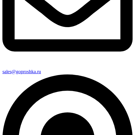
sales@goproshka.ru