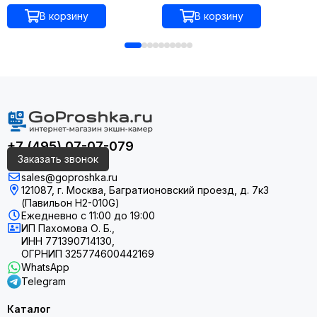
В корзину
В корзину
Отслеживание нескольких человек
Первый стабилизатор для съемки нескольких человек,
+7 (495) 07-07-079
позволяющий получить идеальную композицию, в которой
Заказать звонок
каждый человек будет в центре внимания.
sales@goproshka.ru
121087, г. Москва, Багратионовский проезд, д. 7к3
(Павильон H2-010G)
Ежедневно
с 11:00 до 19:00
ИП Пахомова О. Б.,
ИНН 771390714130,
ОГРНИП 325774600442169
WhatsApp
Telegram
Каталог