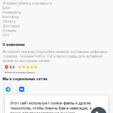
Условия обмена и возврата
Бесконечное панорамирование на 360°
Блог
Реквизиты
Двигайтесь свободно и всегда оставайтесь в кадре. Flow 2
Контакты
Pro плавно отслеживает каждое ваше движение.
Оплата
Доставка
Отзывы
Опт
О компании
Интернет-магазин Goproshka прямой поставщик цифровых
товаров, техники GoPro, DJI и аксессуары для активной
жизни по выгодным ценам.
Мы в социальных сетях
Складной и портативный
Этот сайт использует cookie-файлы и другие
Складывается, помещается в кармане и готов к съемке в
технологии, чтобы помочь Вам в навигации, а
любое время и в любом месте.
2026 © Goproshka.ru.
Карта сайта