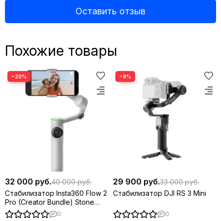
Оставить отзыв
Похожие товары
−20%
−9%
Активное отслеживание масштабирования
Оставайтесь на связи. Легко отслеживайте быстрые
перемещения даже на больших расстояниях.
32 000 руб.
29 900 руб.
40 000 руб.
33 000 руб.
Стабилизатор Insta360 Flow 2
Стабилизатор DJI RS 3 Mini
Pro (Creator Bundle) Stone
Gray
0
0