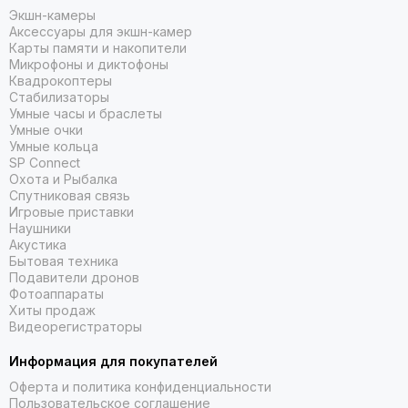
Экшн-камеры
Аксессуары для экшн-камер
Карты памяти и накопители
Микрофоны и диктофоны
Универсальный дизайн
Квадрокоптеры
Стабилизаторы
Благодаря встроенной селфи-палке, штативу и зеркальцу
Умные часы и браслеты
Умные очки
для селфи вы сможете снимать с большего количества
Умные кольца
ракурсов и делать более четкие снимки.
SP Connect
Охота и Рыбалка
Спутниковая связь
Игровые приставки
Наушники
Акустика
Бытовая техника
Подавители дронов
Фотоаппараты
Хиты продаж
Видеорегистраторы
Информация для покупателей
Оферта и политика конфиденциальности
Пользовательское соглашение