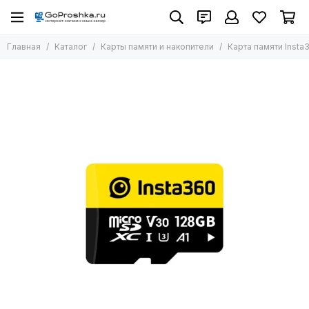
Карты памяти и накопители
Главная
Каталог
Карты памяти и накопители
Карта памяти Insta
Все товары
Карты для экшн-камер
Карты для фотоаппаратов
Внешние жесткие диски SSD