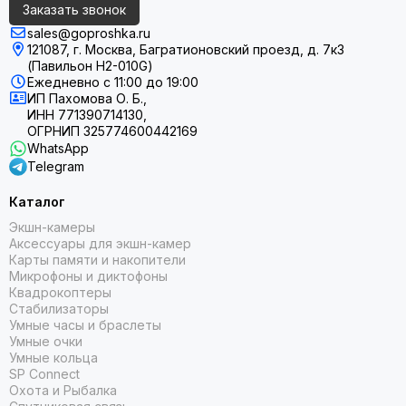
Заказать звонок
sales@goproshka.ru
121087, г. Москва, Багратионовский проезд, д. 7к3
(Павильон H2-010G)
Ежедневно
с 11:00 до 19:00
ИП Пахомова О. Б.,
ИНН 771390714130,
ОГРНИП 325774600442169
WhatsApp
Telegram
Каталог
Экшн-камеры
Аксессуары для экшн-камер
Карты памяти и накопители
Микрофоны и диктофоны
Квадрокоптеры
Стабилизаторы
Умные часы и браслеты
Умные очки
Умные кольца
SP Connect
Охота и Рыбалка