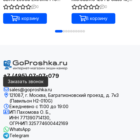
UHS-I U3 V30 A2 + ADP
V30, A2, UHS-I U3, адаптер на
0
0
(200/140 MB/s)
SD
В корзину
В корзину
+7 (495) 07-07-079
Заказать звонок
sales@goproshka.ru
121087, г. Москва, Багратионовский проезд, д. 7к3
(Павильон H2-010G)
Ежедневно
с 11:00 до 19:00
ИП Пахомова О. Б.,
ИНН 771390714130,
ОГРНИП 325774600442169
WhatsApp
Telegram