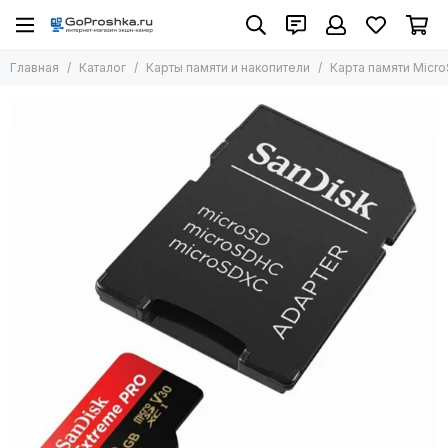
Карты памяти и накопители
Главная
Каталог
Карты памяти и накопители
Карта памяти Micro
Все товары
Карты для экшн-камер
Карты для фотоаппаратов
Внешние жесткие диски SSD