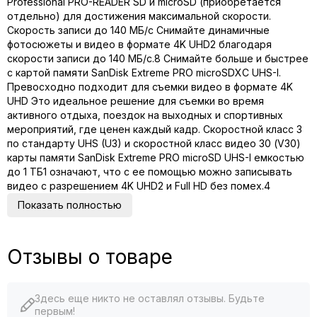
Professional PRO-READER SD и microSD (приобретается
отдельно) для достижения максимальной скорости.
Скорость записи до 140 МБ/с Снимайте динамичные
фотосюжеты и видео в формате 4K UHD2 благодаря
скорости записи до 140 МБ/с.8 Снимайте больше и быстрее
с картой памяти SanDisk Extreme PRO microSDXC UHS-I.
Превосходно подходит для съемки видео в формате 4K
UHD Это идеальное решение для съемки во время
активного отдыха, поездок на выходных и спортивных
мероприятий, где ценен каждый кадр. Скоростной класс 3
по стандарту UHS (U3) и скоростной класс видео 30 (V30)
карты памяти SanDisk Extreme PRO microSD UHS-I емкостью
до 1 ТБ1 означают, что с ее помощью можно записывать
видео с разрешением 4K UHD2 и Full HD без помех.4
Показать полностью
Отзывы о товаре
Здесь еще никто не оставлял отзывы. Будьте
первым!