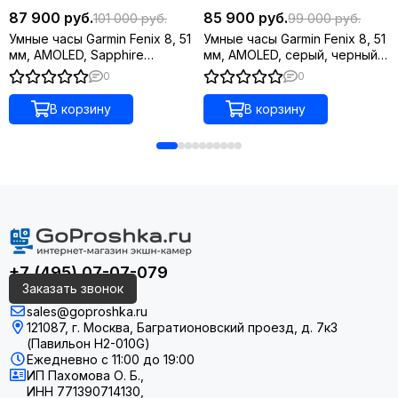
87 900 руб.
85 900 руб.
101 000 руб.
99 000 руб.
24/7 ФУНКЦИИ ЗДОРОВЬЯ И БЛАГОПОЛУЧИЯ
Умные часы Garmin Fenix 8, 51
Умные часы Garmin Fenix 8, 51
мм, AMOLED, Sapphire
мм, AMOLED, серый, черный
Titanium светло-серый,
силиконовый ремешок
0
0
оранжевый силиконовый
ремешок
В корзину
В корзину
+7 (495) 07-07-079
Заказать звонок
sales@goproshka.ru
121087, г. Москва, Багратионовский проезд, д. 7к3
(Павильон H2-010G)
Ежедневно
с 11:00 до 19:00
ИП Пахомова О. Б.,
ИНН 771390714130,