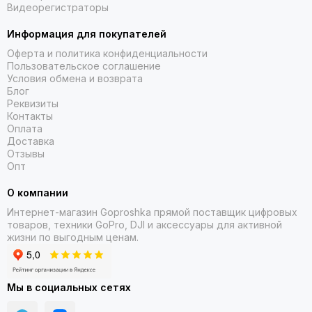
Видеорегистраторы
Информация для покупателей
Оферта и политика конфиденциальности
Пользовательское соглашение
Условия обмена и возврата
Блог
Реквизиты
Контакты
Оплата
Доставка
Отзывы
Опт
ВСТРОЕННЫЙ ДИНАМИК И МИКРОФОН
О компании
Совершайте и принимайте телефонные звонки с часов,
Интернет-магазин Goproshka прямой поставщик цифровых
когда они сопряжены со смартфоном. Плюс, управляйте
товаров, техники GoPro, DJI и аксессуары для активной
функциями часов с помощью голосовых команд вне сети —
жизни по выгодным ценам.
или используйте голосового помощника смартфона, чтобы
отвечать на текстовые сообщения и многое другое.
Мы в социальных сетях