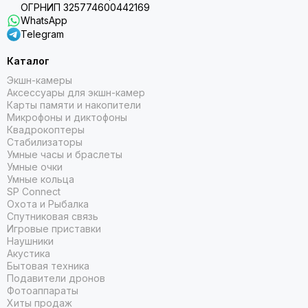
ОГРНИП 325774600442169
WhatsApp
Telegram
ПРОЧНЫЙ ДИЗАЙН
Каталог
Этот прочный премиальный дизайн рассчитан на
Экшн-камеры
погружение и оснащен кнопками с защитой от протечек,
Аксессуары для экшн-камер
металлической защитой датчика и постоянно включенным
Карты памяти и накопители
1,4-дюймовым дисплеем с солнечной зарядкой,
Микрофоны и диктофоны
устойчивым к царапинам сапфировым стеклом и титановым
Квадрокоптеры
безелем. Он прошел испытания по военным стандартам
Стабилизаторы
США на термостойкость, ударопрочность и водостойкость.
Умные часы и браслеты
Умные очки
Умные кольца
SP Connect
Охота и Рыбалка
Спутниковая связь
Игровые приставки
Наушники
Акустика
Бытовая техника
Подавители дронов
Фотоаппараты
Хиты продаж