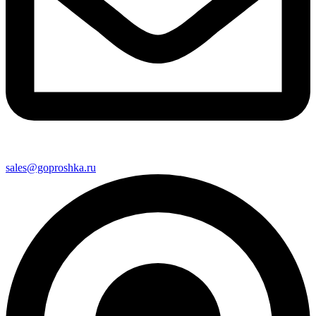
sales@goproshka.ru