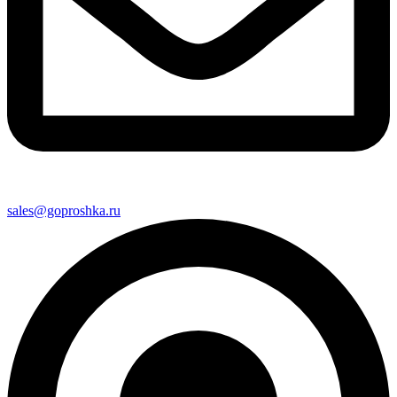
sales@goproshka.ru