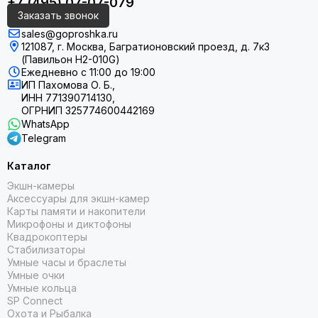
+7 (495) 07-07-079
Заказать звонок
sales@goproshka.ru
121087, г. Москва, Багратионовский проезд, д. 7к3
(Павильон H2-010G)
Ежедневно
с 11:00 до 19:00
ИП Пахомова О. Б.,
ИНН 771390714130,
ОГРНИП 325774600442169
WhatsApp
Telegram
Каталог
Экшн-камеры
Аксессуары для экшн-камер
Карты памяти и накопители
Микрофоны и диктофоны
Квадрокоптеры
Стабилизаторы
Умные часы и браслеты
Умные очки
Умные кольца
SP Connect
Охота и Рыбалка