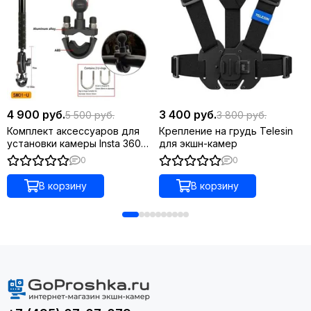
4 900 руб.
3 400 руб.
5 500 руб.
3 800 руб.
Комплект аксессуаров для
Крепление на грудь Telesin
установки камеры Insta 360
для экшн-камер
на трубу мотоцикла
0
0
В корзину
В корзину