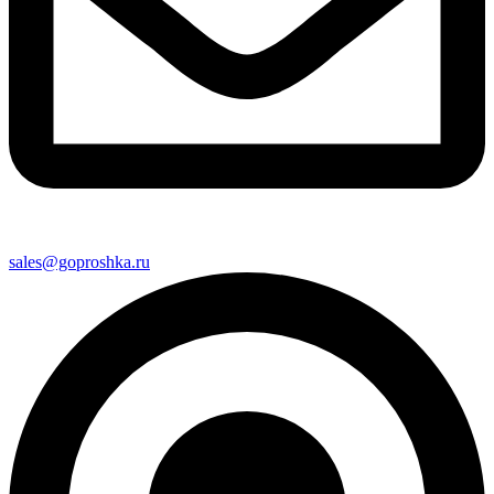
sales@goproshka.ru