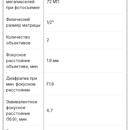
мегапикселей
72 МП
при фотосъемке
Физический
1/2"
размер матрицы
Количество
2
объективов
Фокусное
расстояние
1.9 мм
объектива, мин
Диафрагма при
мин. фокусном
F1.9
расстоянии
Эквивалентное
фокусное
6.7
расстояние
(16:9), мин.