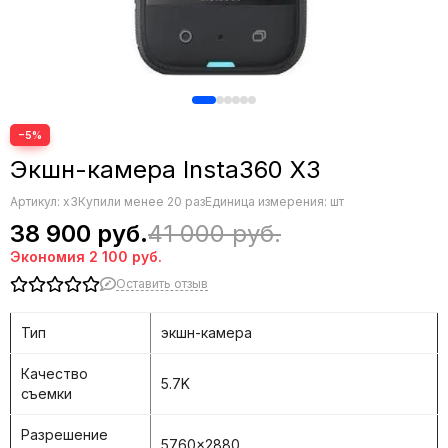
−5%
Экшн-камера Insta360 X3
Артикул:
x3
Купили менее 20 раз
Единица измерения: шт
38 900 руб.
41 000 руб.
Экономия
2 100 руб.
Оставить отзыв
Тип
экшн-камера
Качество
5.7K
съемки
Разрешение
5760x2880