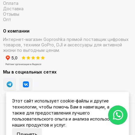
Оплата
смартфона
Доставка
Отзывы
Опт
При сопряжении со смартфоном
О компании
Android или Apple вы можете
Интернет-магазин Goproshka прямой поставщик цифровых
получать электронные письма,
товаров, техники GoPro, DJI и аксессуары для активной
жизни по выгодным ценам.
текстовые сообщения и
предупреждения непосредственно
на часы. Пользователи телефонов
Мы в социальных сетях
Android также могут отвечать на
текстовые сообщения.
Этот сайт использует cookie-файлы и другие
технологии, чтобы помочь Вам в навигации, а
2026 © Goproshka.ru.
Карта сайта
также для предоставления лучшего
пользовательского опыта и анализа использования
наших продуктов и услуг.
Принять