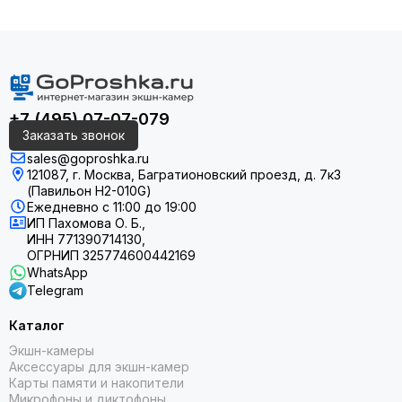
+7 (495) 07-07-079
Заказать звонок
sales@goproshka.ru
121087, г. Москва, Багратионовский проезд, д. 7к3
(Павильон H2-010G)
Ежедневно
с 11:00 до 19:00
ИП Пахомова О. Б.,
ИНН 771390714130,
ОГРНИП 325774600442169
WhatsApp
Telegram
Технология
Каталог
TM
RevoDrive
Экшн-камеры
Аксессуары для экшн-камер
Карты памяти и накопители
Технология RevoDrive обеспечивает
Микрофоны и диктофоны