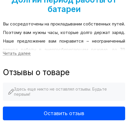
батареи
Вы сосредоточены на прокладывании собственных путей.
Поэтому вам нужны часы, которые долго держат заряд.
Наше предложение вам понравится – неограниченный
период работы в энергосберегающем режиме, до 70
1
2
дней в режиме смарт-часов
и до 31 часа в режиме GPS
.
Точное отслеживание
Отзывы о товаре
времени
Здесь еще никто не оставлял отзывы. Будьте
первым!
В часах используются люминесцентные аналоговые
стрелки (покрытие Super-Luminova®), по которым легко и
удобно определять точное время. Встроенная
Оставить отзыв
технология RevoDrive обеспечивает высокую точность