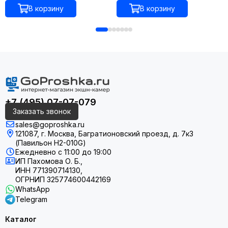
фонариком
В корзину
В корзину
+7 (495) 07-07-079
Заказать звонок
sales@goproshka.ru
121087, г. Москва, Багратионовский проезд, д. 7к3
(Павильон H2-010G)
Ежедневно
с 11:00 до 19:00
ИП Пахомова О. Б.,
ИНН 771390714130,
Будь смелее с многочастотным GPS и технологией SATIQ
ОГРНИП 325774600442169
WhatsApp
Telegram
УВЕЛИЧЕННОЕ ВРЕМЯ АВТОНОМНОЙ РАБОТЫ ПРИ
Каталог