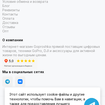
Условия обмена и возврата
Блог
Реквизиты
Контакты
Оплата
МНОГОЧАСТОТНЫЙ GPS И ТЕХНОЛОГИЯ SATIQ
Доставка
Отзывы
ТО ЧТО ВАМ ПОНРАВИТСЯ
Опт
О компании
Интернет-магазин Goproshka прямой поставщик цифровых
товаров, техники GoPro, DJI и аксессуары для активной
жизни по выгодным ценам.
Мы в социальных сетях
Этот сайт использует cookie-файлы и другие
технологии, чтобы помочь Вам в навигации, а
2026 © Goproshka.ru.
Карта сайта
также для предоставления лучшего