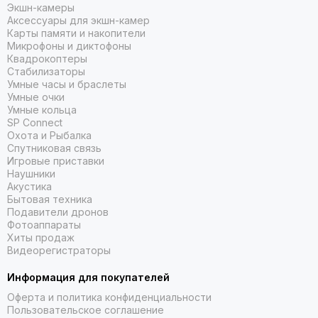
ПОДЗАРЯДКЕ ОТ СОЛНЦА
Экшн-камеры
Аксессуары для экшн-камер
Карты памяти и накопители
Микрофоны и диктофоны
Квадрокоптеры
ПОДРОБНЫЕ ХАРАКТЕРИСТИКИ ЗДОРОВЬЯ И ОЗДОРОВЛЕНИЯ
Стабилизаторы
Умные часы и браслеты
Умные очки
Умные кольца
SP Connect
Охота и Рыбалка
ИНТЕЛЛЕКТУАЛЬНЫЕ УВЕДОМЛЕНИЯ
Спутниковая связь
Игровые приставки
Наушники
Акустика
Бытовая техника
Подавители дронов
ВСТРОЕННЫЙ ФОНАРИК
Фотоаппараты
Хиты продаж
Видеорегистраторы
Информация для покупателей
Оферта и политика конфиденциальности
ПРОЧНАЯ КОНСТРУКЦИЯ
Пользовательское соглашение