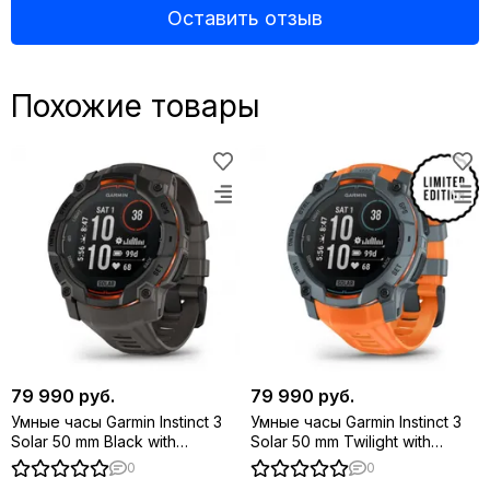
Оставить отзыв
Еще больше автономности с обновленной панелью
подзарядки от солнца Solar
Похожие товары
79 990 руб.
79 990 руб.
Умные часы Garmin Instinct 3
Умные часы Garmin Instinct 3
Solar 50 mm Black with
Solar 50 mm Twilight with
Charcoal Band
Solstice Band
0
0
Пролей свет на темноту со встроенным светодиодным