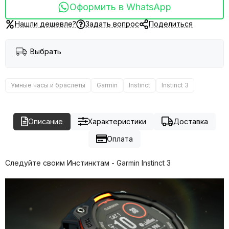
Оформить в WhatsApp
Нашли дешевле?
Задать вопрос
Поделиться
Выбрать
Умные часы и браслеты
Garmin
Instinct
Instinct 3
Описание
Характеристики
Доставка
Оплата
Cледуйте своим Инстинктам - Garmin Instinct 3