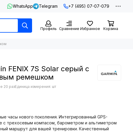
WhatsApp
Telegram
+7 (495) 07-07-079
Профиль
Сравнение
Избранное
Корзина
шком
n FENIX 7S Solar серый с
овым ремешком
е 20 раз
Единица измерения: шт
вные часы нового поколения. Интегрированный GPS-
ре с трехосевым компасом, барометром и альтиметром
ьный маршрут для вашей тренировки. Качественный