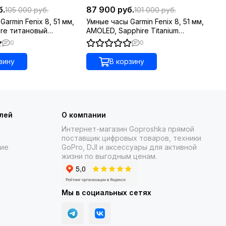
 прошли испытания в соответствии с американскими
б.
87 900 руб.
85
105 000 руб.
101 000 руб.
донепроницаемость.
armin Fenix 8, 51 мм,
Умные часы Garmin Fenix 8, 51 мм,
Ум
hire титановый
AMOLED, Sapphire Titanium
AM
рый с DLC-покрытием
светло-серый, оранжевый
си
0
0
емешком
силиконовый ремешок
 сенсорным экраном для быстрого доступа к опциям и
зину
В корзину
иобретают актуальный внешний вид, соответствующий
лей
О компании
Интернет-магазин Goproshka прямой
поставщик цифровых товаров, техники
ние
GoPro, DJI и аксессуары для активной
жизни по выгодным ценам.
Мы в социальных сетях