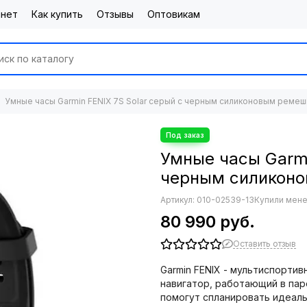
инет
Как купить
Отзывы
Оптовикам
Умные часы Garmin FENIX 7S Solar серый с черным силиконовым реме
Умные часы Garmi
черным силикон
Артикул:
010-02539-13
Купили мене
80 990 руб.
Оставить отзыв
Garmin FENIX - мультиспорти
навигатор, работающий в па
помогут спланировать идеал