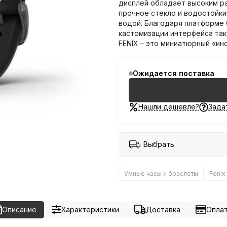
дисплей обладает высоким ра
прочное стекло и водостойк
водой. Благодаря платформе 
кастомизации интерфейса так
FENIX – это миниатюрный «ин
Ожидается поставка
Нашли дешевле?
Зада
Выбрать
Умные часы и браслеты
Fenix
Описание
Характеристики
Доставка
Опла