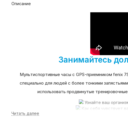
Описание
Занимайтесь дол
Мультиспортивные часы с GPS-приемником
fenix 7
специально для людей с более тонкими запястьями
использовать продвинутые тренировочные 
Узнайте ваш органи
Как себя чувствует в
Ищете тренера 
Вы бег
Наслажд