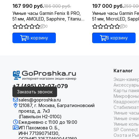
Обновленная прочная конструкция включает яркий 
167 990 руб.
197 000 руб.
186 000 руб.
259 00
военными стандарт
Умные часы Garmin Fenix 8 PRO,
Умные часы Garmin Fe
51 мм, AMOLED, Sapphire, Titanium
51 мм, MicroLED, Sapp
with Graphite/Black Silicone Band
Gray DLC Titanium with
0
0
Black/Pebble Gray Sil
Надежный кнопочный интерфейс, работающий в любых 
В корзину
В корзину
Благодаря стильному кольцу вокруг циферблата из 
Каталог
Экшн-каме
Аксессуары
+7 (495) 07-07-079
Карты памя
Заказать звонок
Микрофоны
sales@goproshka.ru
Квадрокоп
121087, г. Москва, Багратионовский
Стабилиза
проезд, д. 7к3
Умные часы
(Павильон H2-010G)
Умные очки
Ежедневно
с 11:00 до 19:00
Умные коль
ИП Пахомова О. Б.,
SP Connect
ИНН 771390714130,
Охота и Ры
ОГРНИП 325774600442169