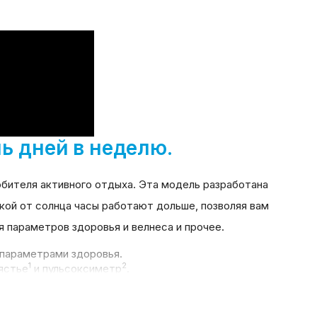
ь дней в неделю.
бителя активного отдыха.
Эта модель разработана
кой от солнца часы работают дольше, позволяя вам
 параметров здоровья и велнеса и прочее
.
 параметрами здоровья.
1
2
пястье
и пульсоксиметр
.
TM
функция PacePro
.
.
татистику
отребуется.