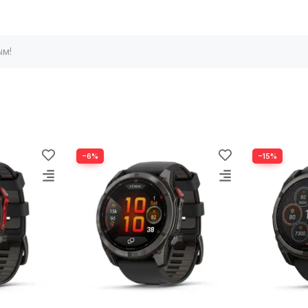
.
При подзарядке от солнца устройство обеспечивает до 22
ым!
−6%
−15%
Надежная конструкция