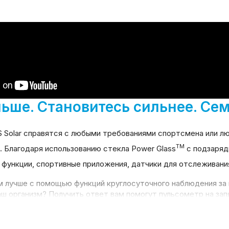
ьше. Становитесь сильнее. Сем
S Solar
справятся с любыми требованиями спортсмена или лю
TM
. Благодаря использованию стекла Power Glass
с подзаряд
функции, спортивные приложения, датчики для отслеживания
зм лучше с помощью функций круглосуточного наблюдения за
аш организм? Получить ответ вам помогут пульсометр на за
по бегу, который был бы знаком с рельефом? Вам поможет 
аете и катаетесь на велосипеде. Мы отслеживаем всю вашу с
айтесь любимыми мелодиями – при этом смартф
он вам не п