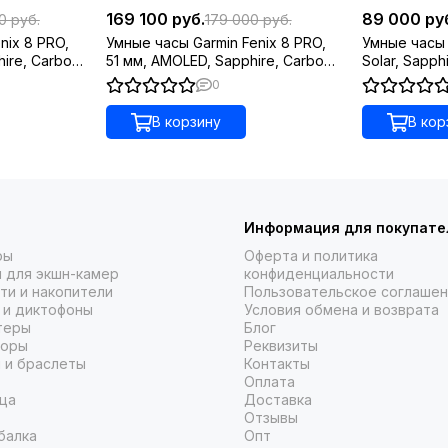
дисплей 1,2” с подзарядкой от солнца и корпус 42 мм. Часы
169 100 руб.
89 000 ру
0 руб.
179 000 руб.
ами на температурное и ударное воздействие, а также во
nix 8 PRO,
Умные часы Garmin Fenix 8 PRO,
Умные часы G
Сенсорный экран и кнопки
hire, Carbon
51 мм, AMOLED, Sapphire, Carbon
Solar, Sapp
Gray DLC Titanium with
угольно-се
0
icone Band
Black/Pebble Gray Silicone Band
и черным р
условиях окружающей среды, сочетается с чувствительным
В корзину
В кор
функциям.
Премиальные материалы
титана (для некоторых моделей – с DLC-покрытием) часы пр
вашему образу жизни.
Информация для покупате
ры
Оферта и политика
 для экшн-камер
конфиденциальности
ти и накопители
Пользовательское соглаше
 и диктофоны
Условия обмена и возврата
теры
Блог
торы
Реквизиты
 и браслеты
Контакты
Оплата
ца
Доставка
Отзывы
балка
Опт