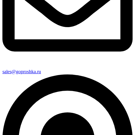
sales@goproshka.ru