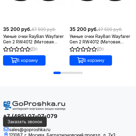
35 200 руб.
35 200 руб.
47 500 руб.
47 500 руб.
Умные очки RayBan Wayfarer
Умные очки RayBan Wayfarer
Gen 2 RW4012 (Матовая
Gen 2 RW4012 (Матовая
чёрная оправа, линзы
чёрная оправа, линзы
0
0
прозрачные) Matte
прозрачные) Matte
Black/Clear L
Black/Clear M
В корзину
В корзину
+7 (495) 07-07-079
Заказать звонок
sales@goproshka.ru
121087, г. Москва, Багратионовский проезд, д. 7к3