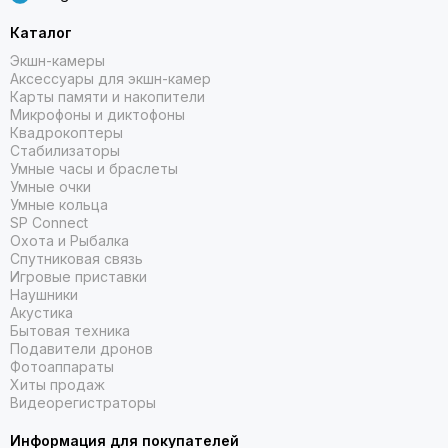
Каталог
Экшн-камеры
РАЗВИВАЙТЕ СВОИ УВЛЕЧЕНИЯ
Аксессуары для экшн-камер
Карты памяти и накопители
БОЛЕЕ 80 СПОРТИВНЫХ ПРИЛОЖЕНИЙ, GARMIN COACH,
Микрофоны и диктофоны
ЗАГРУЖАЕМЫЕ ТРЕНИРОВКИ И МНОГОЕ ДРУГОЕ
Квадрокоптеры
Стабилизаторы
Умные часы и браслеты
Умные очки
Умные кольца
SP Connect
Охота и Рыбалка
Спутниковая связь
Игровые приставки
Наушники
Акустика
Бытовая техника
Подавители дронов
Фотоаппараты
Хиты продаж
Видеорегистраторы
БОЛЕЕ 80 СПОРТИВНЫХ ПРИЛОЖЕНИЙ, GARMIN COACH,
Информация для покупателей