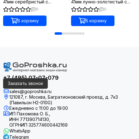
41мм серебристый с
41мм лунно-золотистый с
сиренево-голубым
силиконовым ремешком
0
0
ремешком
цвета слоновой кости
В корзину
В корзину
СЛЕДИТЕ ЗА СВОИМ ЗДОРОВЬЕМ
РЕГИСТРИРУЙТЕ СВОЙ ОБРАЗ ЖИЗНИ
+7 (495) 07-07-079
Заказать звонок
sales@goproshka.ru
121087, г. Москва, Багратионовский проезд, д. 7к3
(Павильон H2-010G)
Ежедневно
с 11:00 до 19:00
ИП Пахомова О. Б.,
ИНН 771390714130,
ОГРНИП 325774600442169
WhatsApp
Telegram