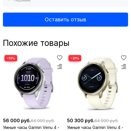
С МЕТАЛЛИЧЕСКИМ ДИЗАЙНОМ
Оставить отзыв
Похожие товары
−13%
−21%
ЯРКИЙ СВЕТОДИОДНЫЙ ФОНАРИК
56 000 руб.
50 300 руб.
64 000 руб.
64 000 руб.
Умные часы Garmin Venu 4 -
Умные часы Garmin Venu 4 -