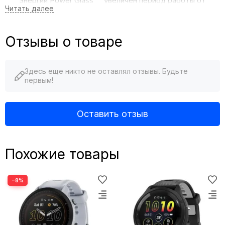
энергии Power Glass
увеличен период работы от
батареи.
3
До 20 дней работ
ы от батареи в режиме смарт-часов
Отзывы о товаре
для получения полной картины вашего здоровья – от сна
до тренировок.
Здесь еще никто не оставлял отзывы. Будьте
Используйте солнечную энергию и получите до 49
первым!
часов работы от батареи в режиме GPS с подзарядкой от
4
солнца
.
Оставить отзыв
Прокручивайте страницы со статистикой и картами с
помощью нового чувствительного сенсорного экрана.
Похожие товары
Чувствуйте себя уверенно на любом маршруте с
цветными встроенными картами и многополосным GPS-
приемником.
−8%
Устройство подскажет вам, когда ваш организм готов
к продуктивной тренировке.