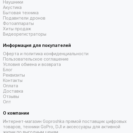
Наушники
Акустика
Бытовая техника
Подавители дронов
Фотоаппараты
Хиты продаж
Видеорегистраторы
Информация для покупателей
Оферта и политика конфиденциальности
Пользовательское соглашение
Условия обмена и возврата
Блог
Реквизиты
Сделаны для
Контакты
победителей.
Оплата
Доставка
Отзывы
Опт
Готовность к тренировке
О компании
Интернет-магазин Goproshka прямой поставщик цифровых
После утреннего пробуждения узнайте ваши баллы
товаров, техники GoPro, DJI и аксессуары для активной
готовности к тренировке, основанные на качестве сна,
жизни по выгодным ценам.