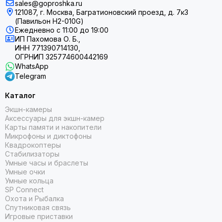
4
sales@goproshka.ru
солнца
.
121087, г. Москва, Багратионовский проезд, д. 7к3
Сенсорный экран и кнопки
(Павильон H2-010G)
Ежедневно
с 11:00 до 19:00
ИП Пахомова О. Б.,
Для перемещения по экранам со статистикой и картами
ИНН 771390714130,
используйте традиционные кнопки или новый
ОГРНИП 325774600442169
чувствительный сенсорный экран
WhatsApp
Telegram
Разработано специально для
Каталог
бегунов
Экшн-камеры
Аксессуары для экшн-камер
Беговые часы Forerunner 955 весом всего 52 грамма
Карты памяти и накопители
позволяют вам чувствовать легкость и дают возможность
Микрофоны и диктофоны
быть в гармонии со своим телом.
Квадрокоптеры
Стабилизаторы
Умные часы и браслеты
Умные очки
Умные кольца
SP Connect
Охота и Рыбалка
Спутниковая связь
Игровые приставки