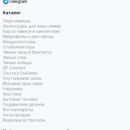
Telegram
угол - кольцо точно останется как новое. А выглядит оно,
между прочим, как стильный аксессуар. Никаких лишних
Каталог
кнопок и дисплеев - минимализм, который работает.
Экшн-камеры
Аксессуары для экшн-камер
Карты памяти и накопители
Микрофоны и диктофоны
Квадрокоптеры
Стабилизаторы
Умные часы и браслеты
Умные очки
Умные кольца
SP Connect
Охота и Рыбалка
Спутниковая связь
Игровые приставки
Наушники
Акустика
Бытовая техника
Секрет баланса внутри
Подавители дронов
Фотоаппараты
Хиты продаж
Цель у кольца простая – не считать калории, а помочь
Видеорегистраторы
держать баланс. Оно отслеживает, как тело справляется
со стрессом, насколько хорошо удаётся