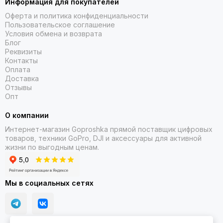
Информация для покупателей
восстанавливаться, и в каком режиме сейчас работает
организм. Без морали, без требований, без давления.
Оферта и политика конфиденциальности
Просто подсказки в нужный момент, чтобы день был в
Пользовательское соглашение
Условия обмена и возврата
удовольствие, а не на износ.
Блог
Реквизиты
Контакты
Оплата
Доставка
Отзывы
Опт
О компании
Интернет-магазин Goproshka прямой поставщик цифровых
товаров, техники GoPro, DJI и аксессуары для активной
жизни по выгодным ценам.
Мы в социальных сетях
Когда важна не длина, а глубина
Спать по восемь часов – не гарантия бодрости. Кольцо
Oura смотрит глубже: фазы сна, микропробуждения,