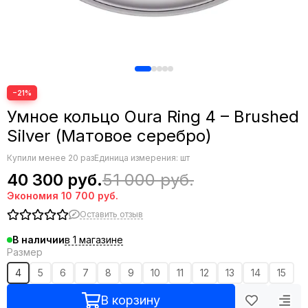
−21%
Умное кольцо Oura Ring 4 – Brushed
Silver (Матовое серебро)
Купили менее 20 раз
Единица измерения: шт
40 300 руб.
51 000 руб.
Экономия
10 700 руб.
Оставить отзыв
в 1 магазине
В наличии
Размер
4
5
6
7
8
9
10
11
12
13
14
15
В корзину