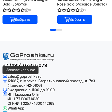
Gold (Золотой)
Rose Gold (Розовое Золото)
данных и алгоритмах, которым можно доверять.
0
0
Выбрать
Выбрать
+7 (495) 07-07-079
Заказать звонок
sales@goproshka.ru
Безупречность титана
121087, г. Москва, Багратионовский проезд, д. 7к3
(Павильон H2-010G)
Ежедневно
с 11:00 до 19:00
Корпус гаджета сделан из авиационного титана, который
ИП Пахомова О. Б.,
идеально отполирован. При этом кольцо действительно
ИНН 771390714130,
легкое и прочное, плюс к этому можно добавить защиту от
ОГРНИП 325774600442169
влаги. Можно спокойно мыть руки, нырять в бассейн,
WhatsApp
заниматься спортом и не бояться случайно удариться об