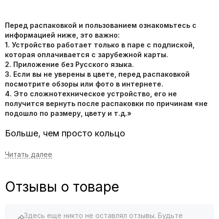
Перед распаковкой и пользованием ознакомьтесь с
информацией ниже, это важно:
1. Устройство работает только в паре с подпиской,
которая оплачивается с зарубежной карты.
2. Приложение без Русского языка.
3. Если вы не уверены в цвете, перед распаковкой
посмотрите обзоры или фото в интернете.
4. Это сложнотехническое устройство, его не
получится вернуть после распаковки по причинам «не
подошло по размеру, цвету и т.д.»
Больше, чем просто кольцо
С виду - стильное украшение, внутри - почти лаборатория.
Умное кольцо Oura Ring Gen 4 не мигает, не вибрирует и не
просит внимания. Гаджет просто делает своё дело:
круглосуточно следит за состоянием тела, помогает
Отзывы о товаре
отдыхать, восстанавливаться и не перегореть. Причём
делает это настолько аккуратно, что про него можно
забыть - а оно не забудет ничего. Oura Ring Gen 4 часто
Здесь еще никто не оставлял отзывы. Будьте