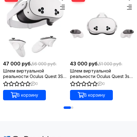
Quest 2. Этой мощности достаточно для поддержки
тяжелых приложений, динамичных игр, плавных переходов
в полноцветном режиме, трансляции в высоком
разрешении и многого другого.
47 000 руб.
43 000 руб.
56 000 руб.
51 000 руб.
Шлем виртуальной
Шлем виртуальной
реальности Oculus Quest 3S
реальности Oculus Quest 3s
256 ГБ
128Gb
0
0
В корзину
В корзину
ХРАНИЛИЩЕ
На выбор: 128 ГБ и 512 ГБ. Обеспечивает комфортное
использование обширной библиотеки игр.