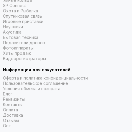
Умные кольца
SP Connect
Охота и Рыбалка
Спутниковая связь
АУДИО
Игровые приставки
Наушники
Акустика
Интегрированные стереодинамики с пространственным
Бытовая техника
3D-аудио создают эффект присутствия в пространстве.
Подавители дронов
Диапазон громкости звука на 40% больше, увеличен
Фотоаппараты
диапазон низких частот и достигнуто оптимальное
Хиты продаж
согласование L/R каналов звука.
Видеорегистраторы
ОПЕРАТИВНАЯ ПАМЯТЬ
Информация для покупателей
Оферта и политика конфиденциальности
Пользовательское соглашение
8 ГБ. На 33% больше памяти по сравнению с Oculus Quest 2,
Условия обмена и возврата
что обеспечивает более широкую поддержку любимых
Блог
приложений с оптимальной производительностью.
Реквизиты
Контакты
КОНСТРУКЦИЯ РЕМЕШКА
Оплата
Доставка
Отзывы
Мягкий регулируемый ремешок подходит для различных
Опт
форм головы и причесок; жесткий ремешок приобретается