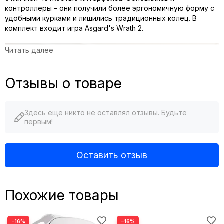
контроллеры – они получили более эргономичную форму с
удобными курками и лишились традиционных колец. В
комплект входит игра Asgard's Wrath 2.
Отзывы о товаре
Здесь еще никто не оставлял отзывы. Будьте
первым!
Оставить отзыв
МОЩНОСТЬ
Похожие товары
Передовой аппаратный стек и первая гарнитура с
Snapdragon XR2 Gen 2, обеспечивающим удвоенную
вычислительную мощность GPU для ускорения загрузки и
более плавного игрового процесса по сравнению с Oculus
−16%
−16%