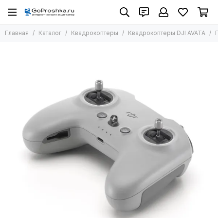
Квадрокоптеры
Главная
Каталог
Квадрокоптеры
Квадрокоптеры DJI AVATA
Все товары
Детекторы и усилители БПЛА
Квадрокоптеры DJI Mavic
DJI LITO 1
Квадрокоптеры DJI Mini
Квадрокоптеры DJI Air
Квадрокоптеры DJI AVATA
Квадрокоптеры Autel
Квадрокоптеры DJI Matrice
Квадрокоптеры DJI Neo
DJI Flip
FPV коптеры
Дроны для начинающих
Дроны с камерой 4К
Дроны с RTH
Профессиональные дроны