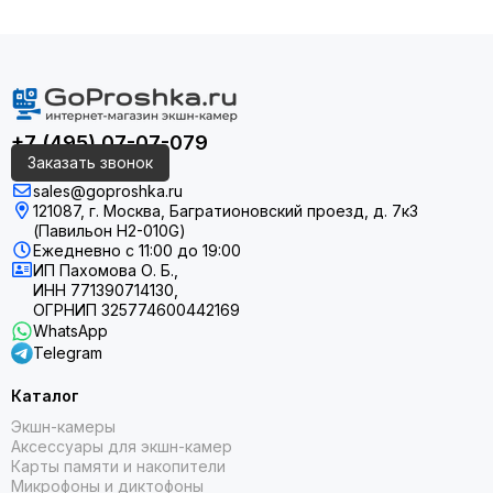
+7 (495) 07-07-079
Заказать звонок
sales@goproshka.ru
121087, г. Москва, Багратионовский проезд, д. 7к3
(Павильон H2-010G)
Ежедневно
с 11:00 до 19:00
ИП Пахомова О. Б.,
ИНН 771390714130,
ОГРНИП 325774600442169
WhatsApp
Telegram
Каталог
Экшн-камеры
Аксессуары для экшн-камер
Карты памяти и накопители
Микрофоны и диктофоны