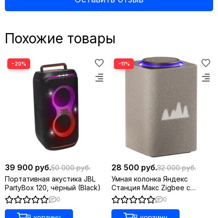
Похожие товары
−20%
−11%
39 900 руб.
28 500 руб.
50 000 руб.
32 000 руб.
Портативная акустика JBL
Умная колонка Яндекс
PartyBox 120, чёрный (Black)
Станция Макс Zigbee с
Алисой Бежевая
0
0
В корзину
В корзину