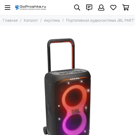
Акустика
Главная
Каталог
Акустика
Портативная аудиосистема JBL PAR
Все товары
Колонки Яндекс
Портативные колонки JBL
Наушники Marshall MAJOR V
Наушники Marshall MAJOR IV
Bang&Olufsen