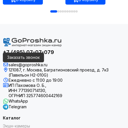
+7 (495) 07-07-079
Заказать звонок
sales@goproshka.ru
121087, г. Москва, Багратионовский проезд, д. 7к3
(Павильон H2-010G)
Ежедневно
с 11:00 до 19:00
ИП Пахомова О. Б.,
ИНН 771390714130,
ОГРНИП 325774600442169
WhatsApp
Telegram
Каталог
Экшн-камеры