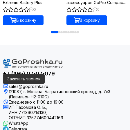
Extreme Battery Plus
аксессуаров GoPro Compact
Case (ABCCS-001)
0
0
В корзину
В корзину
+7 (495) 07-07-079
Заказать звонок
sales@goproshka.ru
121087, г. Москва, Багратионовский проезд, д. 7к3
(Павильон H2-010G)
Ежедневно
с 11:00 до 19:00
ИП Пахомова О. Б.,
ИНН 771390714130,
ОГРНИП 325774600442169
WhatsApp
Telegram