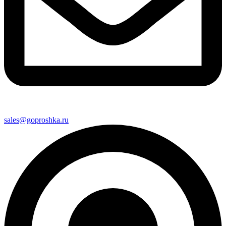
sales@goproshka.ru