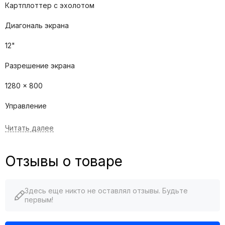
Картплоттер с эхолотом
Диагональ экрана
12"
Разрешение экрана
1280 x 800
Управление
Сенсорное
Вид эхолокации
Отзывы о товаре
Традиционное сканирование, Нижнее сканирование,
Боковое сканирование
Здесь еще никто не оставлял отзывы. Будьте
Модуль сонара
первым!
Yes