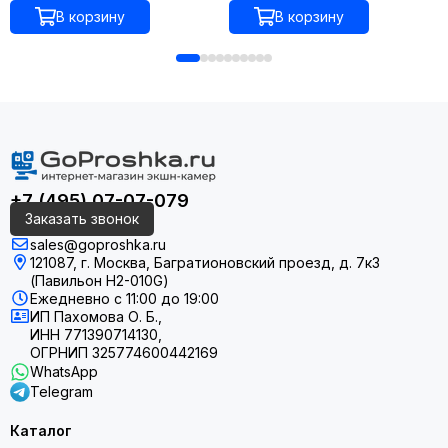
NMEA 2000
В корзину
В корзину
Yes
NMEA 0183
Yes
Wi-Fi
+7 (495) 07-07-079
Yes
Заказать звонок
sales@goproshka.ru
Bluetooth
121087, г. Москва, Багратионовский проезд, д. 7к3
(Павильон H2-010G)
No
Ежедневно
с 11:00 до 19:00
ИП Пахомова О. Б.,
Подключение радара
ИНН 771390714130,
ОГРНИП 325774600442169
WhatsApp
Yes
Telegram
Угол обзора
Каталог