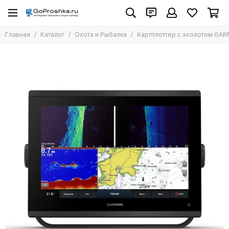
Охота и Рыбалка
Главная
Каталог
Охота и Рыбалка
Картплоттер с эхолотом GA
Все товары
Картплоттеры
Навигаторы
Эхолоты
Велокомпьютеры