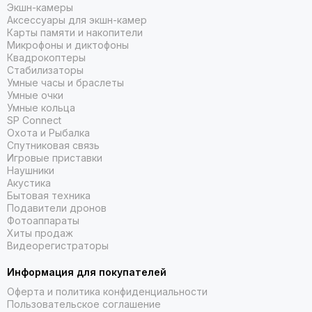
Downwards, Sidewards, Forwards
Экшн-камеры
Аксессуары для экшн-камер
Ширина установки
Карты памяти и накопители
Микрофоны и диктофоны
Квадрокоптеры
201mm
Стабилизаторы
Умные часы и браслеты
Высота установки
Умные очки
Умные кольца
296mm
SP Connect
Охота и Рыбалка
Поддержка морских карт
Спутниковая связь
Игровые приставки
Наушники
Yes
Акустика
Бытовая техника
Морские карты
Подавители дронов
Фотоаппараты
BlueChart g3, BlueChart g3 Vision, Garmin Navionics+, Garmin
Хиты продаж
Navionics Vision+
Видеорегистраторы
Информация для покупателей
Оферта и политика конфиденциальности
Пользовательское соглашение