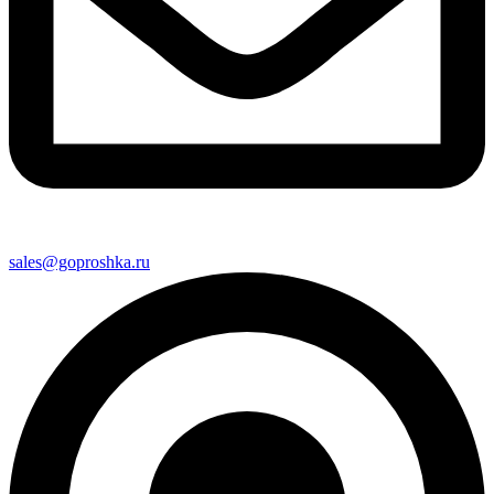
sales@goproshka.ru