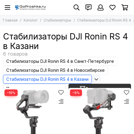
Стабилизаторы
Главная
Каталог
Стабилизаторы
Стабилизаторы DJI Ronin RS 4
Все товары
Стабилизаторы Insta360
Стабилизаторы DJI Ronin RS 4
Стабилизаторы DJI Ronin RS 5
в Казани
Стабилизаторы DJI Ronin RS 4
Стабилизаторы DJI Ronin RS 3
Стабилизаторы DJI Osmo Mobile
Стабилизаторы DJI Ronin RS 4 в Санкт-Петербурге
Стабилизаторы DJI Ronin RS 4 в Новосибирске
Стабилизаторы DJI Ronin RS 4 в Казани
Фильтр товаров
−15%
−5%