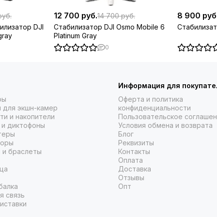
12 700 руб.
8 900 руб
руб.
14 700 руб.
илизатор DJI
Стабилизатор DJI Osmo Mobile 6
Стабилизат
gray
Platinum Gray
0
Информация для покупате
ры
Оферта и политика
 для экшн-камер
конфиденциальности
ти и накопители
Пользовательское соглаше
 и диктофоны
Условия обмена и возврата
теры
Блог
торы
Реквизиты
 и браслеты
Контакты
Оплата
ца
Доставка
Отзывы
балка
Опт
я связь
иставки