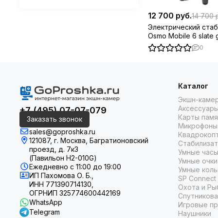
12 700 руб.
14 700 
Электрический стаб
Osmo Mobile 6 slate 
0
Каталог
Экшн-каме
Аксессуары
+7 (495) 07-07-079
Карты памя
Заказать звонок
Микрофоны
sales@goproshka.ru
Квадрокоп
121087, г. Москва, Багратионовский
Стабилиза
проезд, д. 7к3
Умные часы
(Павильон H2-010G)
Умные очки
Ежедневно
с 11:00 до 19:00
Умные коль
ИП Пахомова О. Б.,
SP Connect
ИНН 771390714130,
Охота и Ры
ОГРНИП 325774600442169
Спутникова
WhatsApp
Игровые пр
Telegram
Наушники