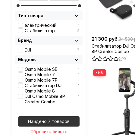
Тип товара
электрический
1
Стабилизатор
5
21 300 руб.
34 500 
Бренд
Стабилизатор DJI O
DJI
7
8P Creator Combo
0
Модель
Osmo Mobile SE
1
−14%
Osmo Mobile 7
1
Osmo Mobile 7P
1
Стабилизатор DJI
1
Osmo Mobile 8
DJI Osmo Mobile 8P
1
Creator Combo
Найдено 7 товаров
Сбросить фильтр