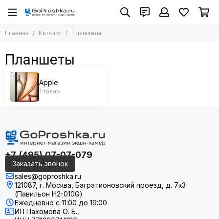
Главная
Каталог
Планшеты
Планшеты
Apple
1 товар
+7 (495) 07-07-079
Заказать звонок
sales@goproshka.ru
121087, г. Москва, Багратионовский проезд, д. 7к3
(Павильон H2-010G)
Ежедневно
с 11:00 до 19:00
ИП Пахомова О. Б.,