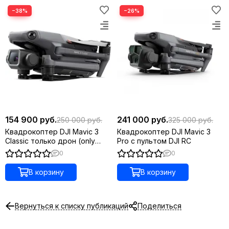
−38%
−26%
154 900 руб.
241 000 руб.
250 000 руб.
325 000 руб.
Квадрокоптер DJI Mavic 3
Квадрокоптер DJI Mavic 3
Сlassic только дрон (only
Pro с пультом DJI RC
drone)
0
0
В корзину
В корзину
Вернуться к списку публикаций
Поделиться