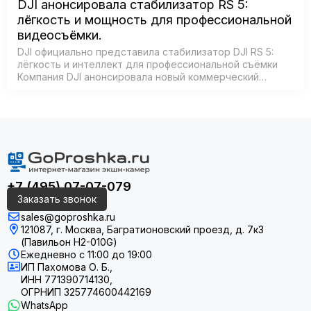
DJI анонсировала стабилизатор RS 5:
лёгкость и мощность для профессиональной
видеосъёмки.
DJI официально представила стабилизатор DJI RS 5:
лёгкость и интеллект для профессиональной съёмки
Компания DJI анонсировала новый коммерческий
стабилизатор DJI RS 5 — лёгкое устройство с
масштабным обновлением ключевых си…
+7 (495) 07-07-079
Заказать звонок
sales@goproshka.ru
121087, г. Москва, Багратионовский проезд, д. 7к3
(Павильон H2-010G)
Ежедневно
с 11:00 до 19:00
ИП Пахомова О. Б.,
ИНН 771390714130,
ОГРНИП 325774600442169
WhatsApp