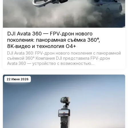
DJI Avata 360 — FPV‑дрон нового
поколения: панорамная съёмка 360°,
8K‑видео и технология O4+
DJI Avata 360: FPV‑дрон нового поколения с панорамной
съёмкой 360° Компания DJI представила FPV‑дрон
Avata 360 — устройство с возможностью
360‑градусной съёмки для создания эффектных
иммерсивных видео. Модель создана дл…
22 Июня 2026