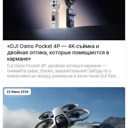
«DJI Osmo Pocket 4P — 4K‑съёмка и
двойная оптика, которые помещаются в
кармане»
DJI Osmo Pocket 4P: двойная оптика в кармане —
снимайте шире, ближе, выразительнее! Забудьте о
компромиссах между размером и качеством! DJI Osmo
Pocket 4P открывает новую эру карманных камер —
теперь у вас есть всё д…
22 Июня 2026