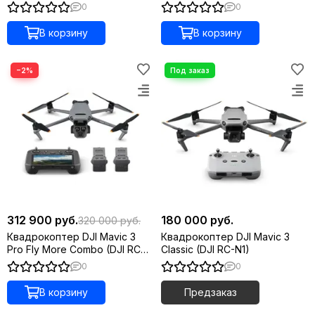
drone) с тепловизором
0
0
В корзину
В корзину
−2%
312 900 руб.
180 000 руб.
320 000 руб.
Квадрокоптер DJI Mavic 3
Квадрокоптер DJI Mavic 3
Pro Fly More Combo (DJI RC
Classic (DJI RC-N1)
Pro)
0
0
В корзину
Предзаказ