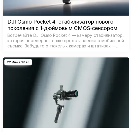
DJI Osmo Pocket 4: стабилизатор нового
поколения с 1‑дюймовым CMOS‑сенсором
Встречайте DJI Osmo Pocket 4 — камеру‑стабилизатор,
которая перевернёт ваше представление о мобильной
съёмке! Забудьте о тяжёлых камерах и штативах —
теперь профессиональное качество доступно в
компактном корпусе. Поче…
22 Июня 2026