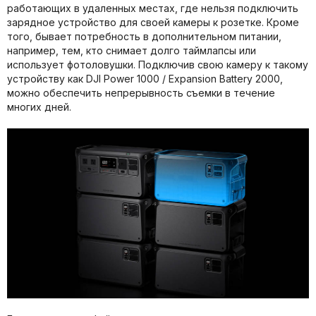
работающих в удаленных местах, где нельзя подключить
зарядное устройство для своей камеры к розетке. Кроме
того, бывает потребность в дополнительном питании,
например, тем, кто снимает долго таймлапсы или
использует фотоловушки. Подключив свою камеру к такому
устройству как DJI Power 1000 / Expansion Battery 2000,
можно обеспечить непрерывность съемки в течение
многих дней.