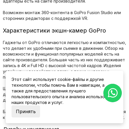
адаптеры есть на сайте производителя.
Возможен монтаж 360-контента в GoPro Fusion Studio или
сторонних редакторах с поддержкой VR.
Характеристики экшн-камер GoPro
Гаджеты от GoPro отличаются легкостью и компактностью,
что делает их удобными при съемке в движении. Обзор на
возможности и функционал популярных моделей есть на
сайте производителя. Большая часть из них поддерживает
запись в 4K и Full HD с высокой частотой кадров. Изделия
устойчивы к воздействию влаги, а также к ударам и
падениям.
Этот сайт использует cookie-файлы и другие
технологии, чтобы помочь Вам в навигации, а
Широкий угол и обзор позволяют захватывать больше
также для предоставления лучшего
деталей в кадре. Технологии стабилизации снижают
пользовательского опыта и анализа использования
дрожание при съемке.
наших продуктов и услуг.
Принять
Благодаря Wi-Fi и Bluetooth есть возможность подключения
к смартфонам и другим устройствам для передачи данных.