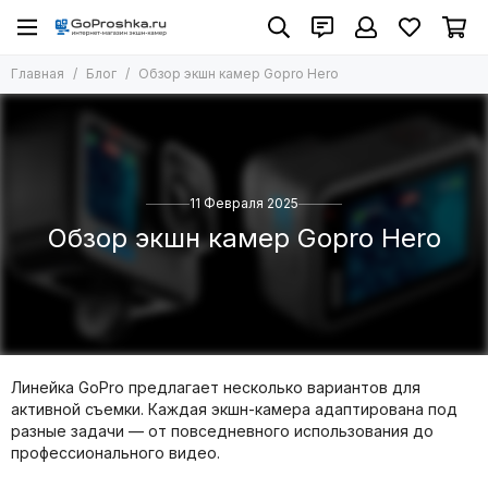
Главная
Блог
Обзор экшн камер Gopro Hero
11 Февраля 2025
Обзор экшн камер Gopro Hero
Линейка GoPro предлагает несколько вариантов для
активной съемки. Каждая экшн-камера адаптирована под
разные задачи — от повседневного использования до
профессионального видео.