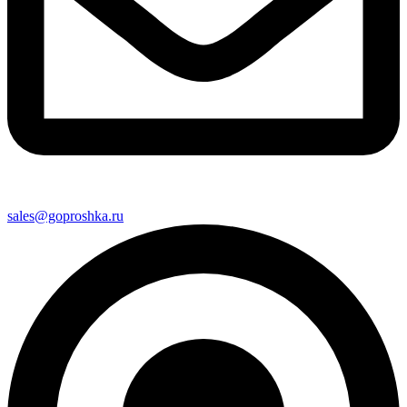
sales@goproshka.ru